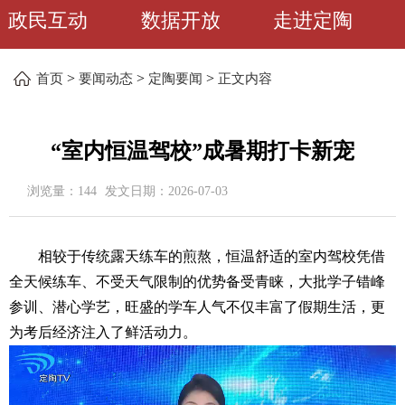
政民互动
数据开放
走进定陶
>
>
>
首页
要闻动态
定陶要闻
正文内容
“室内恒温驾校”成暑期打卡新宠
浏览量：
144
发文日期：
2026-07-03
相较于传统露天练车的煎熬，恒温舒适的室内驾校凭借
全天候练车、不受天气限制的优势备受青睐，大批学子错峰
参训、潜心学艺，旺盛的学车人气不仅丰富了假期生活，更
为考后经济注入了鲜活动力。