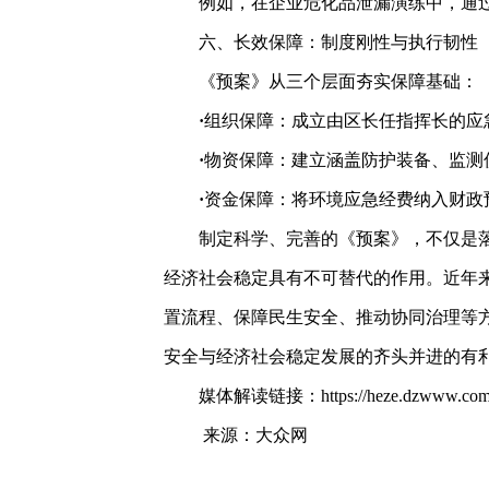
例如，在企业危化品泄漏演练中，通
六、长效保障：制度刚性与执行韧性
《预案》从三个层面夯实保障基础：
·
组织保障：成立由区长任指挥长的应
·
物资保障：建立涵盖防护装备、监测
·
资金保障：将环境应急经费纳入财政
制定科学、完善的《预案》，不仅是
经济社会稳定具有不可替代的
作用
。
近年
置流程、保障民生安全、推动协同治理
等
安全
与
经济社会稳定发展
的齐头并进的有
媒体解读链接：
https://heze.dzwww.co
来源：大众网