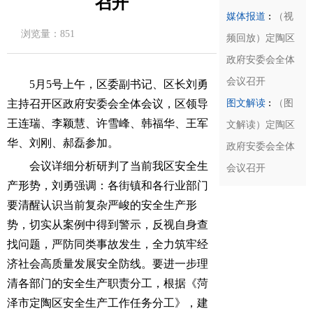
召开
:
媒体报道
（视
浏览量：
851
频回放）定陶区
政府安委会全体
会议召开
5
月
5
号上午，
区委副书记、区长刘勇
:
主持召开区政府安委会全体会议，区领导
图文解读
（图
王连瑞、李颖慧、许雪峰、韩福华、王军
文解读）定陶区
华、刘刚、郝磊参加。
政府安委会全体
会议详细分析研判了当前我区安全生
会议召开
产形势，刘勇强调：各街镇和各行业部门
要清醒认识当前复杂严峻的安全生产形
势，切实从案例中得到警示，反视自身查
找问题，严防同类事故发生，全力筑牢经
济社会高质量发展安全防线。要进一步理
清各部门的安全生产职责分工，根据《菏
泽市定陶区安全生产工作任务分工》，建