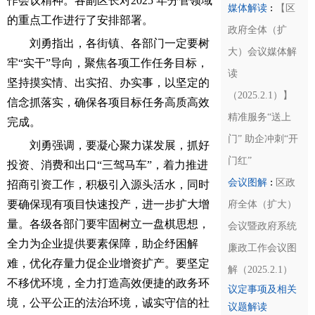
作会议精神。各副区长对2025 年分管领域
:
媒体解读
【区
的重点工作进行了安排部署。
政府全体（扩
刘勇指出，各街镇、各部门一定要树
大）会议媒体解
牢“实干”导向，聚焦各项工作任务目标，
读
坚持摸实情、出实招、办实事，以坚定的
（2025.2.1）】
信念抓落实，确保各项目标任务高质高效
精准服务“送上
完成。
门” 助企冲刺“开
刘勇强调，要凝心聚力谋发展，抓好
门红”
投资、消费和出口“三驾马车”，着力推进
:
会议图解
区政
招商引资工作，积极引入源头活水，同时
要确保现有项目快速投产，进一步扩大增
府全体（扩大）
量。各级各部门要牢固树立一盘棋思想，
会议暨政府系统
全力为企业提供要素保障，助企纾困解
廉政工作会议图
难，优化存量力促企业增资扩产。要坚定
解（2025.2.1）
不移优环境，全力打造高效便捷的政务环
议定事项及相关
境，公平公正的法治环境，诚实守信的社
议题解读