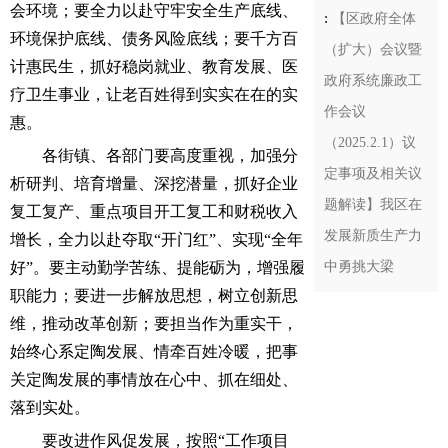
会环境；要全力以赴守牢安全生产底线、
:
【区政府全体
环境保护底线、债务风险底线；要千方百
（扩大）会议暨
计惠民生，抓好稳岗就业、教育发展、医
政府系统廉政工
疗卫生事业，让老百姓得到实实在在的实
作会议
惠。
（2025.2.1）议
各街镇、各部门要高度重视，加强分
定事项及相关议
析研判、培育增量、深挖潜量，抓好企业
题解读】我区在
复工复产、重点项目开工复工和财税收入
发展新质生产力
增长，全力以赴夺取“开门红”、实现“全年
好”。要主动勤学苦练、提能砺为，增强履
中勇挑大梁
职能力；要进一步解放思想，树立创新思
维，推动改革创新；要担当作为重实干，
始终心系定陶发展、情牵百姓冷暖，把事
关定陶发展的事情放在心中、抓在细处、
落到实处。
要改进作风促发展，按照“工作项目