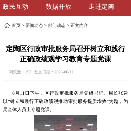
政民互动
数据开放
走进定陶
>
>
>
首页
要闻动态
部门动态
正文内容
定陶区行政审批服务局召开树立和践行
正确政绩观学习教育专题党课
浏览量：
192
发文日期：
2026-06-11
6
月
11
日
下
午，区
行政审批服务
局
党组
书记、
局长张建
以
“
树立和践行正确政绩观
推动审批服务提质增效
”
为题，为
局
全体人员上专题党课。